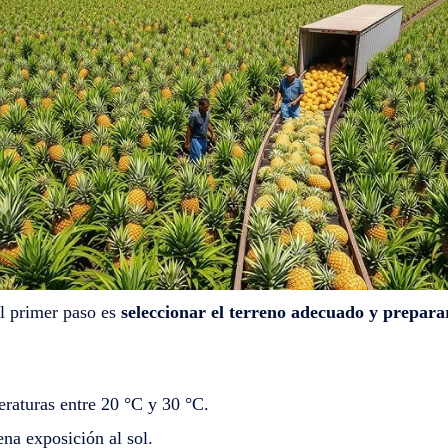
el primer paso es
seleccionar el terreno adecuado y preparar
eraturas entre 20 °C y 30 °C.
na exposición al sol.