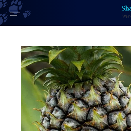
Sh
Weavi