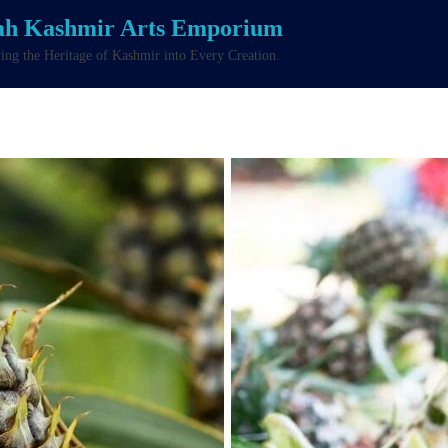
ah Kashmir Arts Emporium
ng the Heritage of Kashmir into Every Creation.